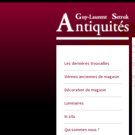
Guy Laurent Setruk Antiquités
Les dernières trouvailles
Vitrines anciennes de magasin
Décoration de magasin
Luminaires
In situ
Qui sommes nous ?