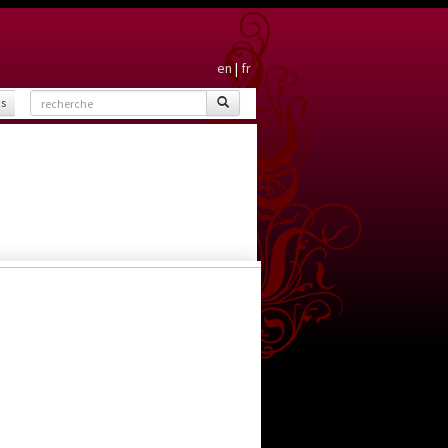
en
|
fr
is