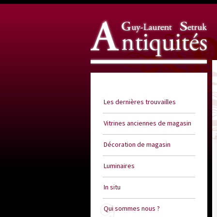
Guy Laurent Setruk Antiquités
Les dernières trouvailles
Vitrines anciennes de magasin
Décoration de magasin
Luminaires
In situ
Qui sommes nous ?