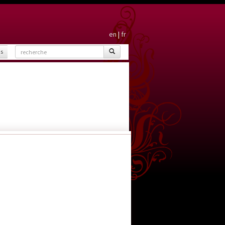
en
|
fr
is