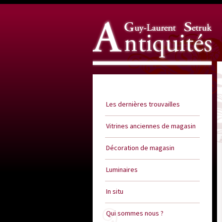
Guy Laurent Setruk Antiquités
Les dernières trouvailles
Vitrines anciennes de magasin
Décoration de magasin
Luminaires
In situ
Qui sommes nous ?