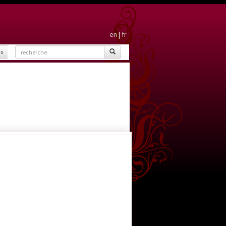
en
|
fr
is