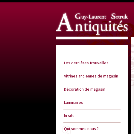
Guy Laurent Setruk Antiquités
Les dernières trouvailles
Vitrines anciennes de magasin
Décoration de magasin
Luminaires
In situ
Qui sommes nous ?