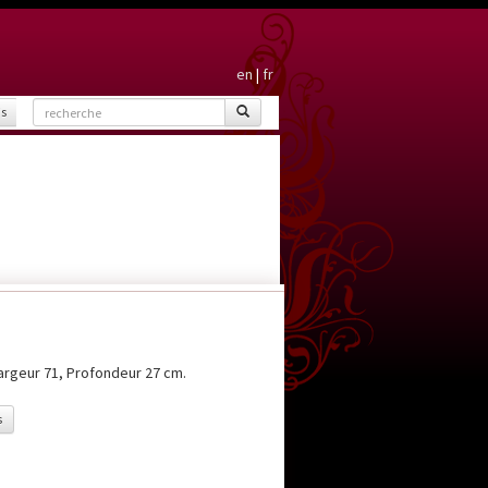
en
|
fr
is
Largeur 71, Profondeur 27 cm.
s