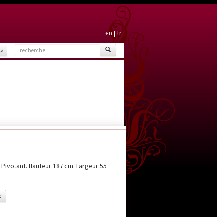
en
|
fr
is
 Pivotant. Hauteur 187 cm. Largeur 55
s