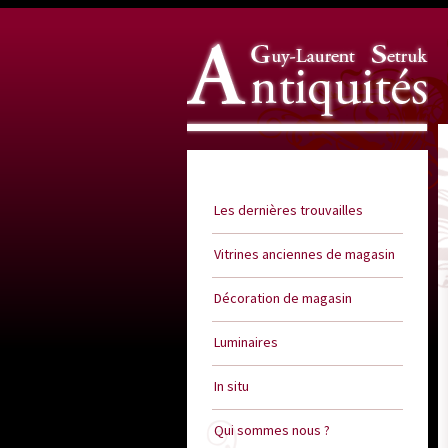
Guy Laurent Setruk Antiquités
Les dernières trouvailles
Vitrines anciennes de magasin
Décoration de magasin
Luminaires
In situ
Qui sommes nous ?