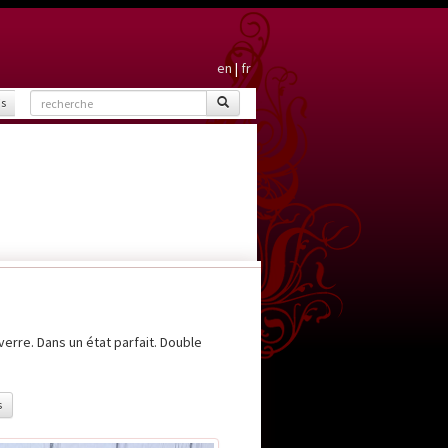
en
|
fr
is
erre. Dans un état parfait. Double
s