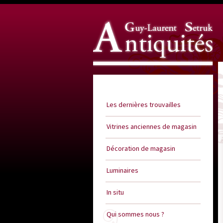
Guy Laurent Setruk Antiquités
Les dernières trouvailles
Vitrines anciennes de magasin
Décoration de magasin
Luminaires
In situ
Qui sommes nous ?