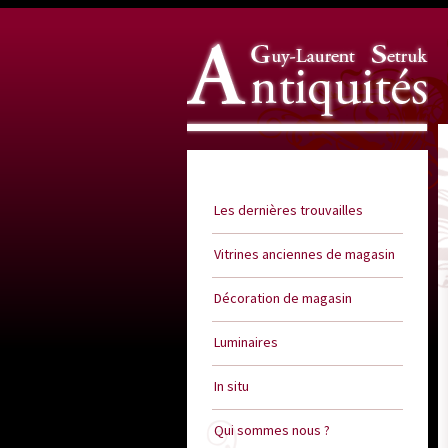
Guy Laurent Setruk Antiquités
Les dernières trouvailles
Vitrines anciennes de magasin
Décoration de magasin
Luminaires
In situ
Qui sommes nous ?