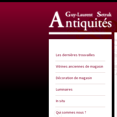
Guy Laurent Setruk Antiquités
Les dernières trouvailles
Vitrines anciennes de magasin
Décoration de magasin
Luminaires
In situ
Qui sommes nous ?