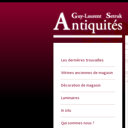
Guy Laurent Setruk Antiquités
Les dernières trouvailles
Vitrines anciennes de magasin
Décoration de magasin
Luminaires
In situ
Qui sommes nous ?