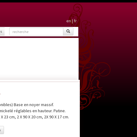
en
|
fr
is
)
nibles) Base en noyer massif.
ickelé réglables en hauteur. Patine.
X 23 cm, 2 X 90 X 20 cm, 2X 90 X 17 cm.
s