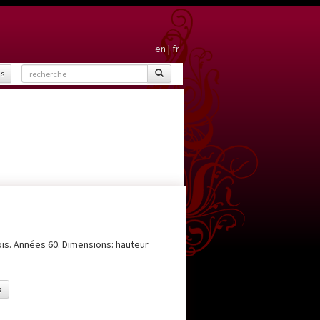
en
|
fr
is
is. Années 60. Dimensions: hauteur
s