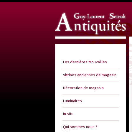
Guy Laurent Setruk Antiquités
Les dernières trouvailles
Vitrines anciennes de magasin
Décoration de magasin
Luminaires
In situ
Qui sommes nous ?