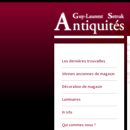
Guy Laurent Setruk Antiquités
Les dernières trouvailles
Vitrines anciennes de magasin
Décoration de magasin
Luminaires
In situ
Qui sommes nous ?