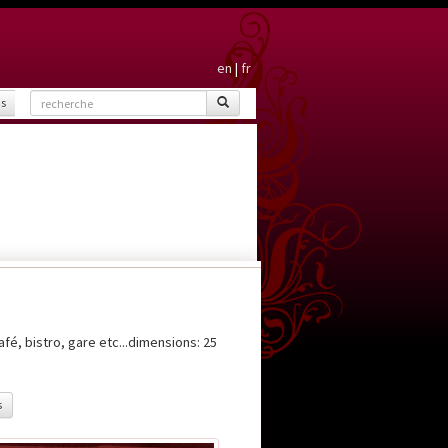
en
|
fr
is
fé, bistro, gare etc...dimensions: 25
s