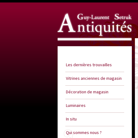
Guy Laurent Setruk Antiquités
Les dernières trouvailles
Vitrines anciennes de magasin
Décoration de magasin
Luminaires
In situ
Qui sommes nous ?