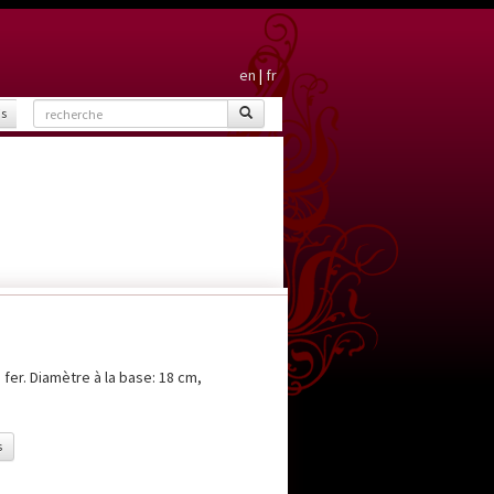
en
|
fr
is
fer. Diamètre à la base: 18 cm,
s