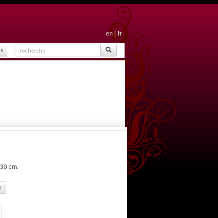
en
|
fr
is
 30 cm.
s