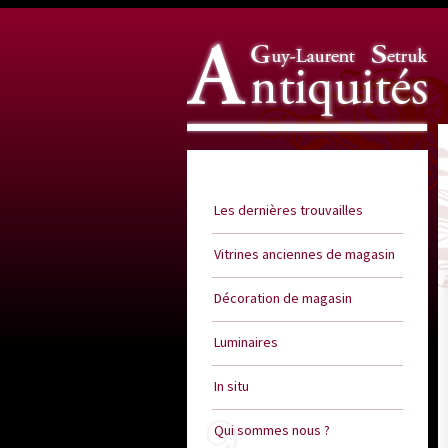
Guy Laurent Setruk Antiquités
Les dernières trouvailles
Vitrines anciennes de magasin
Décoration de magasin
Luminaires
In situ
Qui sommes nous ?