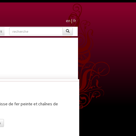
en
|
fr
is
isse de fer peinte et chaînes de
s