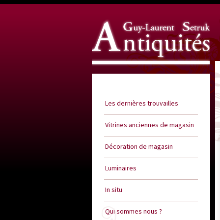
Guy Laurent Setruk Antiquités
Les dernières trouvailles
Vitrines anciennes de magasin
Décoration de magasin
Luminaires
In situ
Qui sommes nous ?