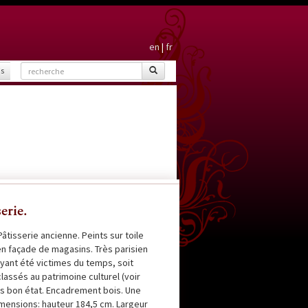
en
|
fr
is
erie.
tisserie ancienne. Peints sur toile
n façade de magasins. Très parisien
ayant été victimes du temps, soit
lassés au patrimoine culturel (voir
s bon état. Encadrement bois. Une
imensions: hauteur 184,5 cm. Largeur