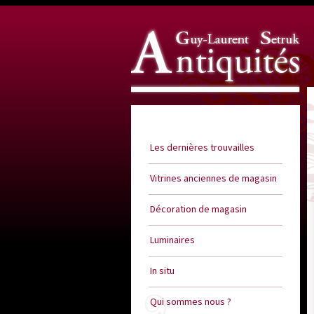
Guy Laurent Setruk Antiquités
Les dernières trouvailles
Vitrines anciennes de magasin
Décoration de magasin
Luminaires
In situ
Qui sommes nous ?