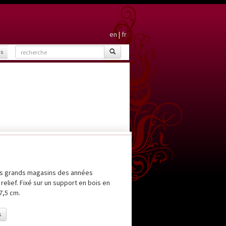
en
|
fr
is
des grands magasins des années
relief. Fixé sur un support en bois en
7,5 cm.
s