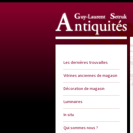
Guy Laurent Setruk Antiquités
Les dernières trouvailles
Vitrines anciennes de magasin
Décoration de magasin
Luminaires
In situ
Qui sommes nous ?