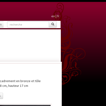
en
|
fr
is
Encadrement en bronze et tôle
08 cm, hauteur 17 cm
s