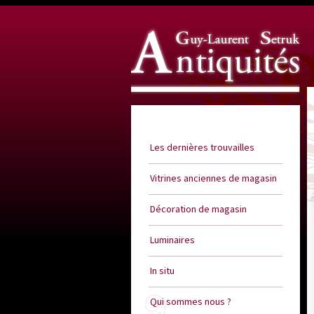
Guy Laurent Setruk Antiquités
Les dernières trouvailles
Vitrines anciennes de magasin
Décoration de magasin
Luminaires
In situ
Qui sommes nous ?