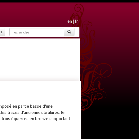
en
|
fr
is
mposé en partie basse d'une
des traces d'anciennes brûlures. En
s trois équerres en bronze supportant