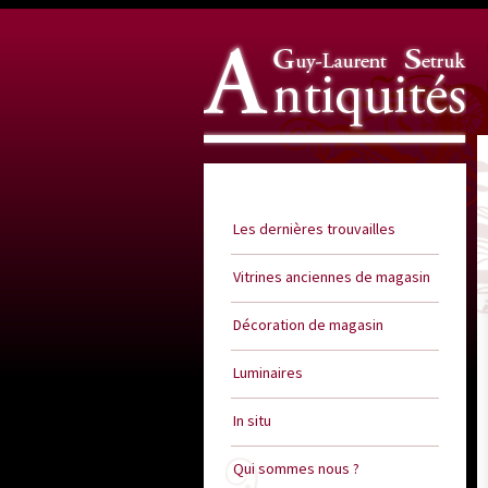
Guy Laurent Setruk Antiquités
Les dernières trouvailles
Vitrines anciennes de magasin
Décoration de magasin
Luminaires
In situ
Qui sommes nous ?