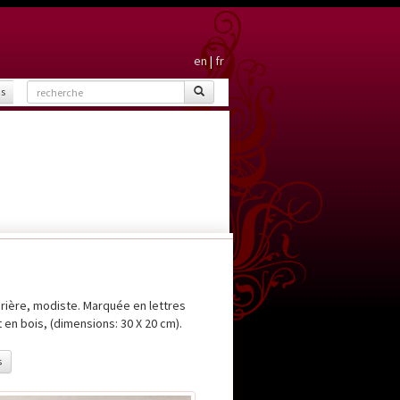
en
|
fr
is
urière, modiste. Marquée en lettres
 en bois, (dimensions: 30 X 20 cm).
s