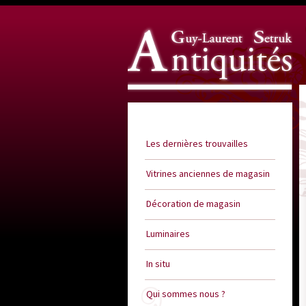
Guy Laurent Setruk Antiquités
Les dernières trouvailles
Vitrines anciennes de magasin
Décoration de magasin
Luminaires
In situ
Qui sommes nous ?