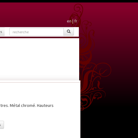
en
|
fr
is
utres. Métal chromé. Hauteurs
s