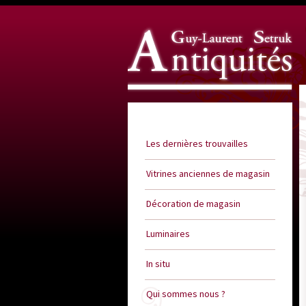
Guy Laurent Setruk Antiquités
Les dernières trouvailles
Vitrines anciennes de magasin
Décoration de magasin
Luminaires
In situ
Qui sommes nous ?