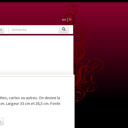
en
|
fr
is
tes, cartes ou autres. On devine la
cm. Largeur 33 cm et 26,5 cm. Fonte
s