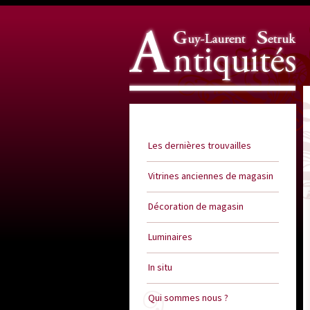
Guy Laurent Setruk Antiquités
Les dernières trouvailles
Vitrines anciennes de magasin
Décoration de magasin
Luminaires
In situ
Qui sommes nous ?