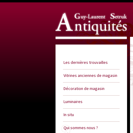
Guy Laurent Setruk Antiquités
Les dernières trouvailles
Vitrines anciennes de magasin
Décoration de magasin
Luminaires
In situ
Qui sommes nous ?