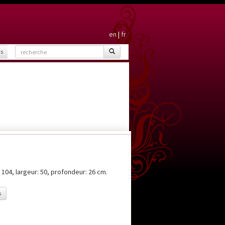
en
|
fr
is
 104, largeur: 50, profondeur: 26 cm.
s