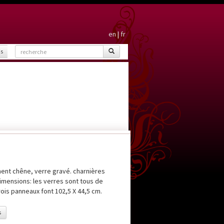
en
|
fr
is
nt chêne, verre gravé. charnières
imensions: les verres sont tous de
ois panneaux font 102,5 X 44,5 cm.
s