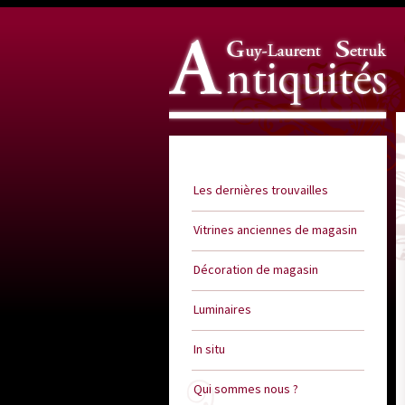
Guy Laurent Setruk Antiquités
Les dernières trouvailles
Vitrines anciennes de magasin
Décoration de magasin
Luminaires
In situ
Qui sommes nous ?