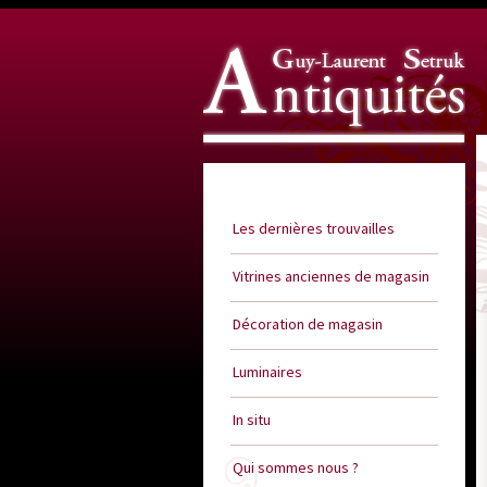
Guy Laurent Setruk Antiquités
Les dernières trouvailles
Vitrines anciennes de magasin
Décoration de magasin
Luminaires
In situ
Qui sommes nous ?