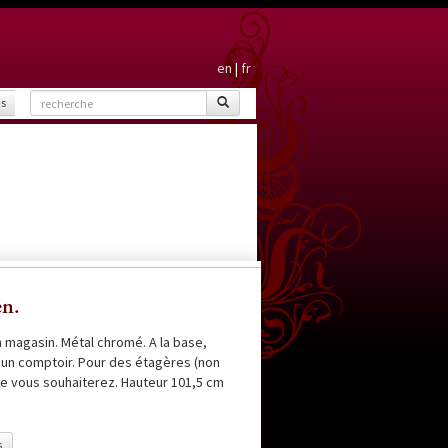
en
|
fr
is
en.
 magasin. Métal chromé. A la base,
u un comptoir. Pour des étagères (non
que vous souhaiterez. Hauteur 101,5 cm
s