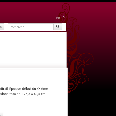
en
|
fr
is
itrail. Epoque début du XX ème
ions totales: 125,5 X 49,5 cm.
s