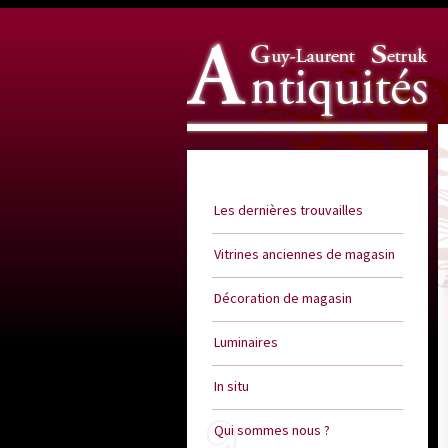
Guy Laurent Setruk Antiquités
Les dernières trouvailles
Vitrines anciennes de magasin
Décoration de magasin
Luminaires
In situ
Qui sommes nous ?