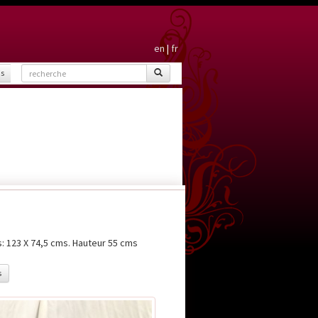
en
|
fr
is
: 123 X 74,5 cms. Hauteur 55 cms
s