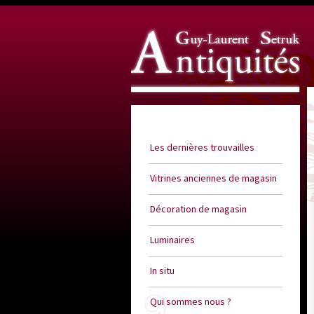
Guy Laurent Setruk Antiquités
Les dernières trouvailles
Vitrines anciennes de magasin
Décoration de magasin
Luminaires
In situ
Qui sommes nous ?