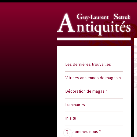
Guy Laurent Setruk Antiquités
Les dernières trouvailles
Vitrines anciennes de magasin
Décoration de magasin
Luminaires
In situ
Qui sommes nous ?