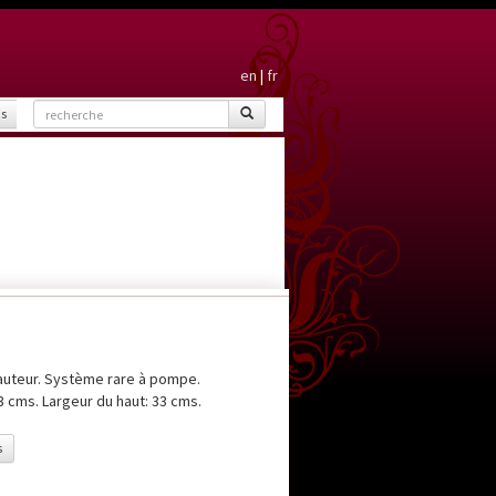
en
|
fr
is
auteur. Système rare à pompe.
3 cms. Largeur du haut: 33 cms.
s