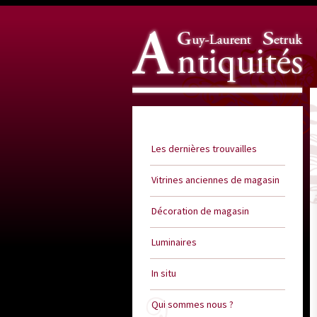
Guy Laurent Setruk Antiquités
Les dernières trouvailles
Vitrines anciennes de magasin
Décoration de magasin
Luminaires
In situ
Qui sommes nous ?