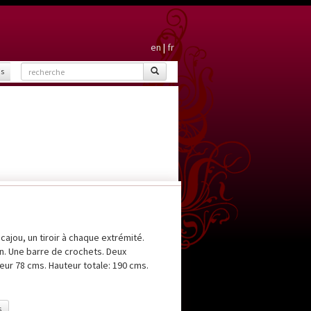
en
|
fr
is
ajou, un tiroir à chaque extrémité.
n. Une barre de crochets. Deux
eur 78 cms. Hauteur totale: 190 cms.
s