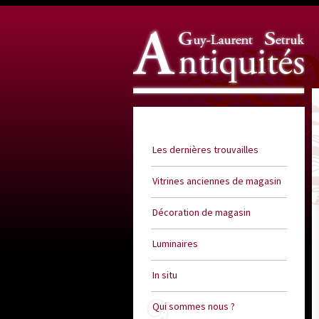
Guy Laurent Setruk Antiquités
Les dernières trouvailles
Vitrines anciennes de magasin
Décoration de magasin
Luminaires
In situ
Qui sommes nous ?