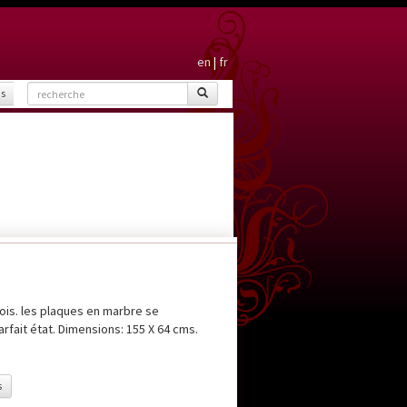
en
|
fr
is
ois. les plaques en marbre se
arfait état. Dimensions: 155 X 64 cms.
s