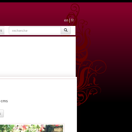
en
|
fr
is
0 cms
s