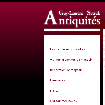
Guy Laurent Setruk Antiquités
Les dernières trouvailles
Vitrines anciennes de magasin
Décoration de magasin
Luminaires
In situ
Qui sommes nous ?