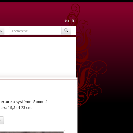
en
|
fr
is
verture à système. Sonne à
urs: 19,5 et 23 cms.
s