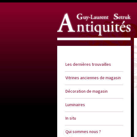
Guy Laurent Setruk Antiquités
Les dernières trouvailles
Vitrines anciennes de magasin
Décoration de magasin
Luminaires
In situ
Qui sommes nous ?