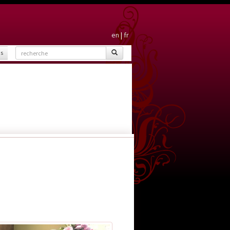
en
|
fr
is