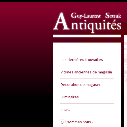
Guy Laurent Setruk Antiquités
Les dernières trouvailles
Vitrines anciennes de magasin
Décoration de magasin
Luminaires
In situ
Qui sommes nous ?