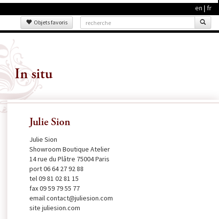
en
|
fr
Objets favoris
In situ
Julie Sion
Julie Sion
Showroom Boutique Atelier
14 rue du Plâtre 75004 Paris
port 06 64 27 92 88
tel 09 81 02 81 15
fax 09 59 79 55 77
email contact@juliesion.com
site juliesion.com