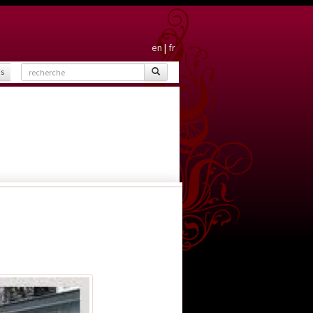
en
|
fr
is