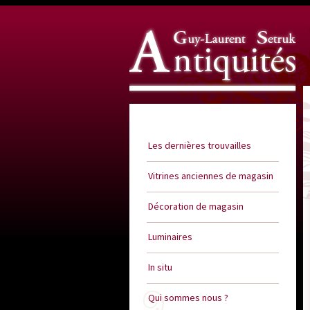
Guy Laurent Setruk Antiquités
Les dernières trouvailles
Vitrines anciennes de magasin
Décoration de magasin
Luminaires
In situ
Qui sommes nous ?