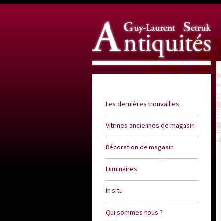
Guy Laurent Setruk Antiquités
Les dernières trouvailles
Vitrines anciennes de magasin
Décoration de magasin
Luminaires
In situ
Qui sommes nous ?