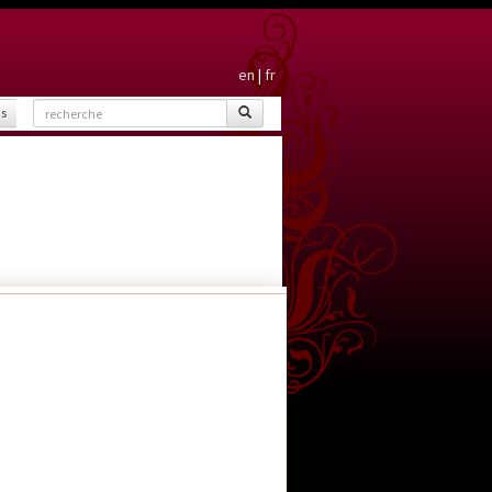
en
|
fr
is