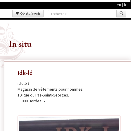
en
|
fr
Objets favoris
In situ
idk-lé
idk-lé ?
Magasin de vêtements pour hommes
19 Rue du Pas-Saint-Georges,
33000 Bordeaux