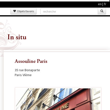
en
|
fr
Objets favoris
In situ
Assouline Paris
35 rue Bonaparte
Paris VIème