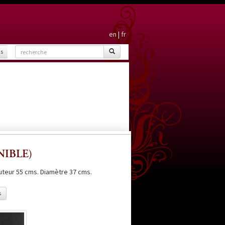
en
|
fr
is
ONIBLE)
uteur 55 cms. Diamètre 37 cms.
s