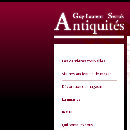
Guy Laurent Setruk Antiquités
Les dernières trouvailles
Vitrines anciennes de magasin
Décoration de magasin
Luminaires
In situ
Qui sommes nous ?