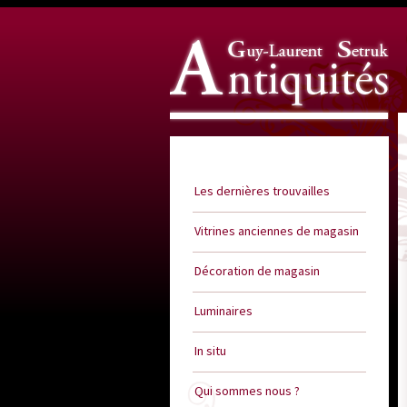
Guy Laurent Setruk Antiquités
Les dernières trouvailles
Vitrines anciennes de magasin
Décoration de magasin
Luminaires
In situ
Qui sommes nous ?