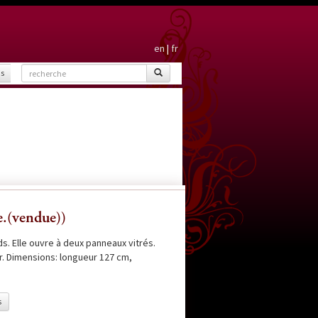
en
|
fr
is
e.(vendue))
s. Elle ouvre à deux panneaux vitrés.
r. Dimensions: longueur 127 cm,
s