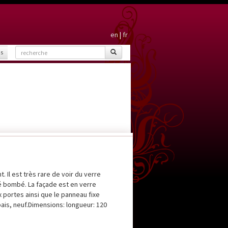
en
|
fr
is
 Il est très rare de voir du verre
té bombé. La façade est en verre
x portes ainsi que le panneau fixe
épais, neuf.Dimensions: longueur: 120