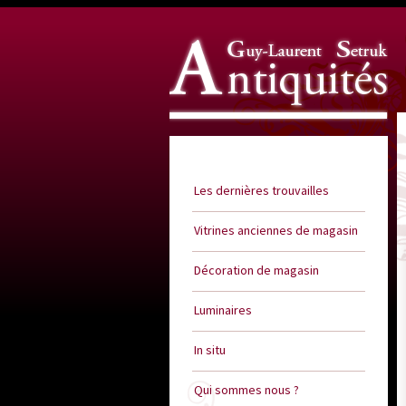
Guy Laurent Setruk Antiquités
Les dernières trouvailles
Vitrines anciennes de magasin
Décoration de magasin
Luminaires
In situ
Qui sommes nous ?