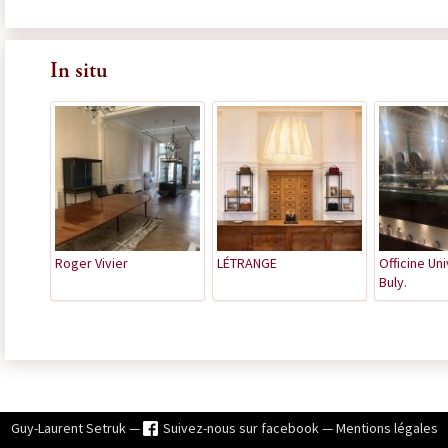
In situ
Roger Vivier
LÉTRANGE
Officine Un
Buly.
Guy-Laurent Setruk —
Suivez-nous sur facebook
—
Mentions légales