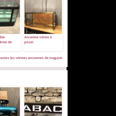
ble
Ancienne vitrine à
trine de
poser.
toutes les vitrines anciennes de magasin