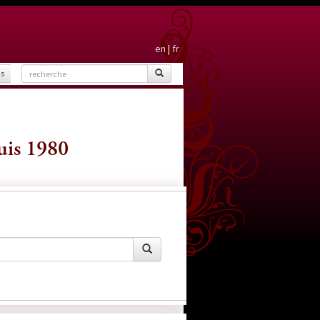
en
|
fr
is
uis 1980