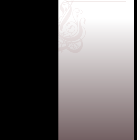
Chevalet de peintre.
Ancienne petite vitrine
Ancien présentoir
de magasin.(vendue)
vêtement de vitri
magasin.