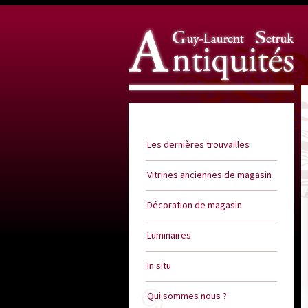
Guy Laurent Setruk Antiquités
Les dernières trouvailles
Vitrines anciennes de magasin
Décoration de magasin
Luminaires
In situ
Qui sommes nous ?