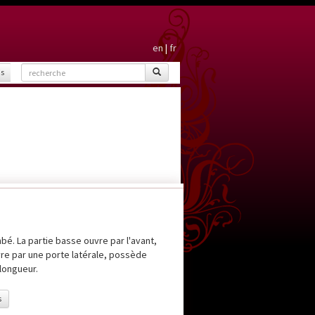
en
|
fr
is
mbé. La partie basse ouvre par l'avant,
vre par une porte latérale, possède
longueur.
s