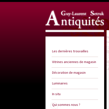
Guy Laurent Setruk Antiquités
Les dernières trouvailles
Vitrines anciennes de magasin
Décoration de magasin
Luminaires
In situ
Qui sommes nous ?