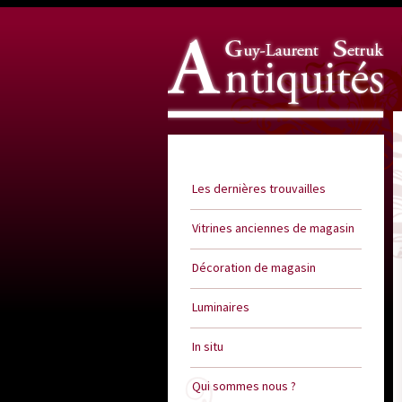
Guy Laurent Setruk Antiquités
Les dernières trouvailles
Vitrines anciennes de magasin
Décoration de magasin
Luminaires
In situ
Qui sommes nous ?