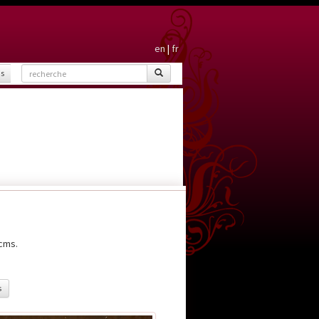
en
|
fr
is
cms.
s