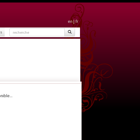
en
|
fr
is
ible...