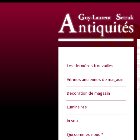
Guy Laurent Setruk Antiquités
Les dernières trouvailles
Vitrines anciennes de magasin
Décoration de magasin
Luminaires
In situ
Qui sommes nous ?